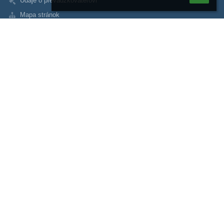
Údaje o prevádzkovateľovi
Mapa stránok
O nás
Kontakt
Novinky
Kontakty
Súkromná základná škola
skolasukromna@levoca.eu
+421907166722
+421907166722- Riaditeľka školy
+421908825744- kancelária školy
Kláštorská 37, 054 01 Levoča
05401 LEVOČA
Slovakia
42344760
2024131043
Výchovný poradca -Mgr. Martina Danišovská
Kariérový poradca -Mgr. Petronela Jaseňáková