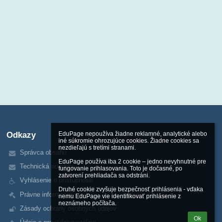
Odkazy
EduPage nepoužíva žiadne reklamné, analytické alebo 
iné súkromie ohrozujúce cookies. Žiadne cookies sa 
nezdieľajú s tretími stranami.

Správca obsahu
EduPage používa iba 2 cookie – jedno nevyhnutné pre 
Technická podpora
fungovanie prihlasovania. Toto je dočasné, po 
zatvorení prehliadača sa odstráni.

Vyhlásenie o prístupnosti
Druhé cookie zvyšuje bezpečnosť prihlásenia - vďaka 
Právne informácie
nemu EduPage vie identifikovať prihlásenie z 
neznámeho počítača.
Zásady ochrany osobných údajov
Ok