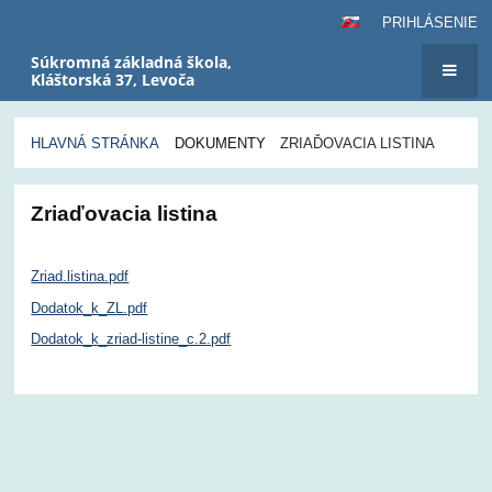
PRIHLÁSENIE
Súkromná základná škola,
Kláštorská 37, Levoča
HLAVNÁ STRÁNKA
DOKUMENTY
ZRIAĎOVACIA LISTINA
Zriaďovacia
Zriaďovacia listina
listina
Zriad.listina.pdf
Dodatok_k_ZL.pdf
Dodatok_k_zriad-listine_c.2.pdf