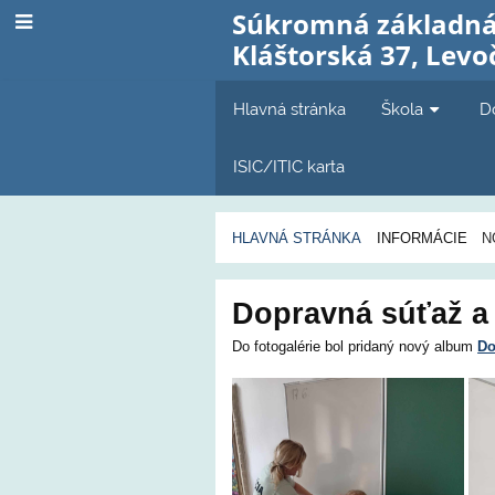
Súkromná základná
Kláštorská 37, Levo
Hlavná stránka
Škola
D
ISIC/ITIC karta
HLAVNÁ STRÁNKA
INFORMÁCIE
N
Novinky
Dopravná súťaž a
Do fotogalérie bol pridaný nový album
Do