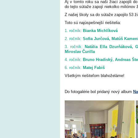
Aj v tomto roku sa naši žiaci zapojili
do tejto sútaže zapojí niekolko miliónov 
Z našej školy sa do sútaže zapojilo 53 ž
Toto sú najúspešnejší riešitelia:
1. ročník
:
Bianka Michlíková
2. ročník:
Sofia Jurčová, Matúš Kamen
3. ročník:
Natália Ella Dzurňáková, G
Miroslav Čurilla
4. ročník:
Bruno Hradiský, Andreas Šte
6. ročník:
Matej Fabiš
Všetkým riešiteľom blahoželáme!
Do fotogalérie bol pridaný nový album
Na