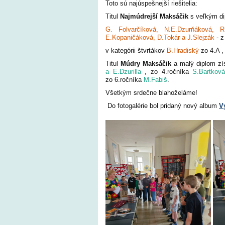
Toto sú najúspešnejší riešitelia:
Titul
Najmúdrejší Maksáčik
s veľkým di
G. Folvarčíková, N.E.Dzurňáková,
E.Kopaničáková, D.Tokár a J.Slejzák
- z
v kategórii štvrtákov
B.Hradiský
zo 4.A 
Titul
Múdry Maksáčik
a malý diplom zís
a E.Dzurilla
, zo 4.ročníka
S.Bartkov
zo 6.ročníka
M.Fabiš
.
Všetkým srdečne blahoželáme!
Do fotogalérie bol pridaný nový album
V