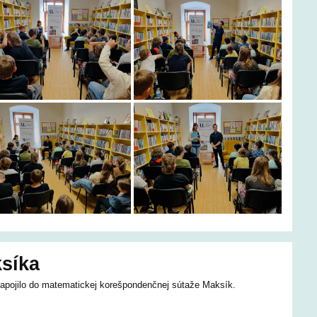
síka
zapojilo do matematickej korešpondenčnej sútaže Maksík.