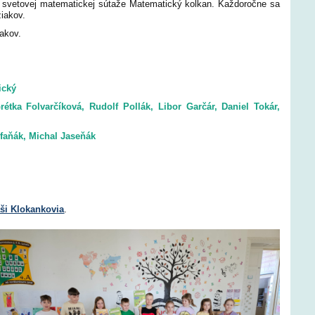
 do svetovej matematickej sútaže Matematický kolkan. Každoročne sa
žiakov.
iakov.
ický
rétka Folvarčíková, Rudolf Pollák, Libor Garčár, Daniel Tokár,
faňák, Michal Jaseňák
ši Klokankovia
.