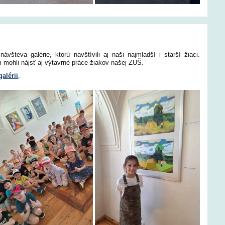
všteva galérie, ktorú navštívili aj naši najmladší i starší žiaci.
m mohli nájsť aj výtavrné práce žiakov našej ZUŠ.
galérii
.